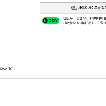
사이즈 가이드를 참
신한,우리,농협카드
네이버페이 결
(10만원이상 최대 8천원) (8/5~8
Q&A(10)