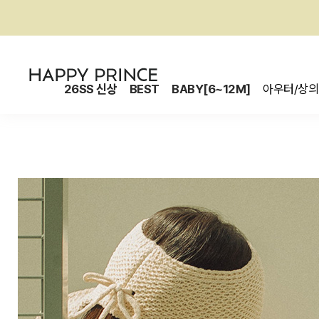
26SS 신상
BEST
BABY[6~12M]
아우터/상의