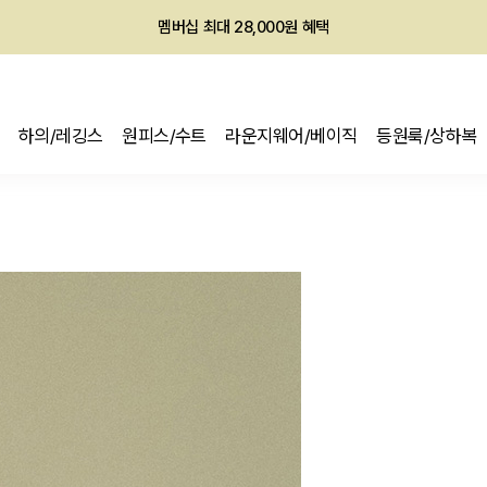
회원전용 아울렛, 가입하면 ~60% 할인!
멤버십 최대 28,000원 혜택
하의/레깅스
원피스/수트
라운지웨어/베이직
등원룩/상하복