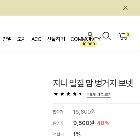
0
양말
모자
ACC
선물하기
COMMUNITY
10,000
지니 밀짚 맘 벙거지 보넷
26개 리뷰 보기
15,800원
판매가
9,500원
40%
할인가
1%
적립금