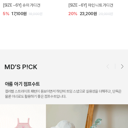
밀라 아기 점프수트
밀라 아기 셋업
10%
30,600원
40%
26,400원
34,000원
44,000원
MD’S P!CK
아롬 아기 점프수트
컬러별 스트라이프 패턴이 돋보이면서 하단에 트임 스냅으로 실용성을 더해주고, 단독은
물론 이너로도 활용하기 좋은 점프수트입니다.