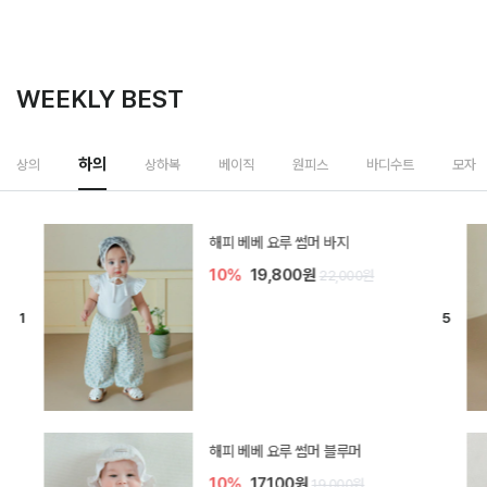
WEEKLY BEST
하의
상의
상하복
베이직
원피스
바디수트
모자
[SIZE ~6Y] 델린 린넨 바지
10%
21,600원
24,000원
듀이 아기 바지
20%
15,200원
19,000원