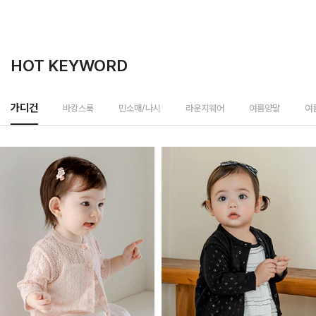
HOT KEYWORD
바캉스룩
가디건
민소매/나시
라운지웨어
여름양말
여