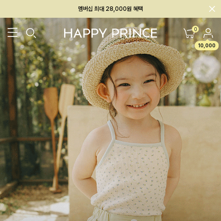
회원전용 아울렛, 가입하면 ~60% 할인!
멤버십 최대 28,000원 혜택
0
10,000
26SS 신상
BEST
BABY[6~12M]
아우터/상의
하의/레깅스