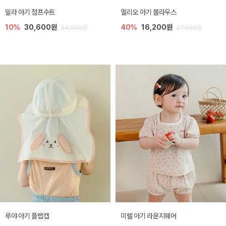
밀라 아기 점프수트
엘리오 아기 블라우스
10%
30,600원
40%
16,200원
34,000원
27,000원
루야 아기 플랩캡
미렐 아기 라운지웨어