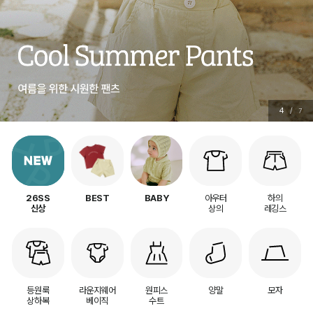
4
/
7
아우터
하의
26SS
BEST
BABY
상의
레깅스
신상
등원룩
라운지웨어
원피스
양말
모자
상하복
베이직
수트