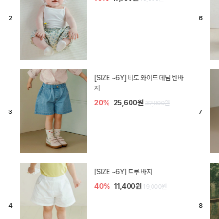
[SIZE ~6Y] 라핀 카프리 팬츠
30%
14,700원
21,000원
엘로디 니트 아기 바지
30%
14,000원
20,000원