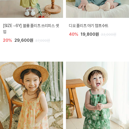
[SIZE ~6Y] 블룸 플리츠 쓰리피스 셋
디오 플리츠 아기 점프수트
업
40%
19,800원
33,000원
20%
29,600원
37,000원