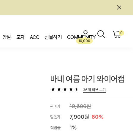
0
양말
모자
ACC
선물하기
COMMUNITY
10,000
바네 여름 아기 와이어캡
36개 리뷰 보기
19,600원
판매가
7,900원
60%
할인가
1%
적립금