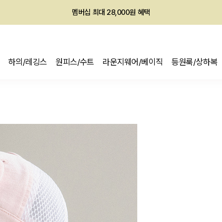
회원전용 아울렛, 가입하면 ~60% 할인!
멤버십 최대 28,000원 혜택
하의/레깅스
원피스/수트
라운지웨어/베이직
등원룩/상하복