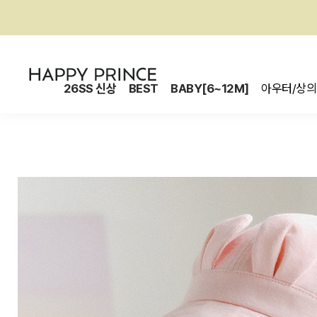
26SS 신상
BEST
BABY[6~12M]
아우터/상의