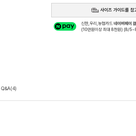
사이즈 가이드를 참
신한,우리,농협카드
네이버페이 결
(10만원이상 최대 8천원) (8/5~8
Q&A(4)