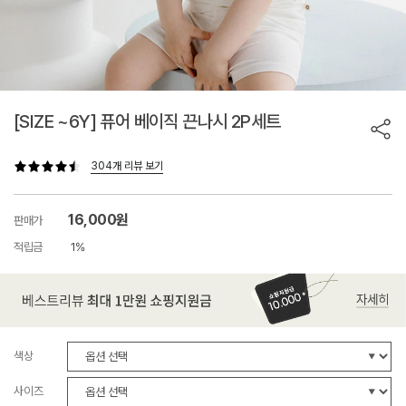
[SIZE ~6Y] 퓨어 베이직 끈나시 2P세트
304개 리뷰 보기
16,000원
판매가
적립금
1%
색상
사이즈