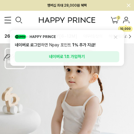
회원전용 아울렛, 가입하면 ~60% 할인!
멤버십 최대 28,000원 혜택
0
10,000
26SS 신상
BEST
BABY[6~12M]
아우터/상의
하의/레깅스
HAPPY PRINCE
네이버로 로그인
하면 Npay 포인트
1%
추가 지급!
네이버로 1초 가입하기