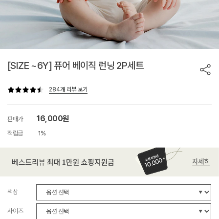
[SIZE ~6Y] 퓨어 베이직 런닝 2P세트
284개 리뷰 보기
16,000원
판매가
적립금
1%
색상
사이즈