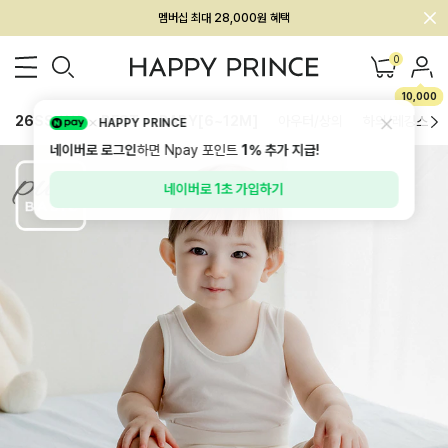
회원전용 아울렛, 가입하면 ~60% 할인!
멤버십 최대 28,000원 혜택
0
10,000
26SS 신상
BEST
BABY[6~12M]
아우터/상의
하의/레깅스
HAPPY PRINCE
네이버로 로그인
하면 Npay 포인트
1%
추가 지급!
네이버로 1초 가입하기