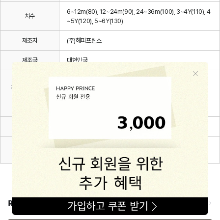
6~12m(80), 12~24m(90), 24~36m(100), 3~4Y(110), 4
치수
~5Y(120), 5~6Y(130)
제조자
(주)해피프린스
제조국
대한민국
세탁방법 및
상세설명 참조
취급시 주의사항
제조연월
2026.03.
품질보증기준
관련 법 및 소비자 분쟁해결 규정에 따름
A/S 책임자와
해피프린스/1668-1570
전화번호