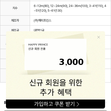
6~12m(80), 12~24m(90), 24~36m(100), 3~4Y(110), 4
치수
~5Y(120), 5~6Y(130)
제조자
(주)해피프린스
제조국
대한민국
세탁방법 및
상세설명 참조
취급시 주의사항
제조연월
2026.03.
품질보증기준
관련 법 및 소비자 분쟁해결 규정에 따름
A/S 책임자와
해피프린스/1668-1570
전화번호