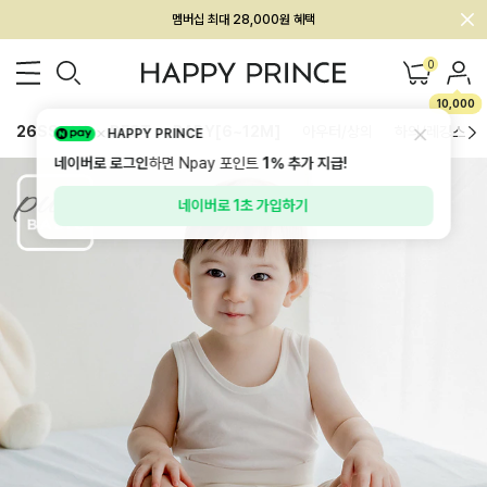
회원전용 아울렛, 가입하면 ~60% 할인!
멤버십 최대 28,000원 혜택
0
10,000
26SS 신상
BEST
BABY[6~12M]
아우터/상의
하의/레깅스
HAPPY PRINCE
네이버로 로그인
하면 Npay 포인트
1%
추가 지급!
네이버로 1초 가입하기