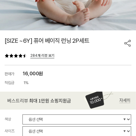
[SIZE ~6Y] 퓨어 베이직 런닝 2P세트
284개 리뷰 보기
16,000원
판매가
적립금
1%
색상
사이즈