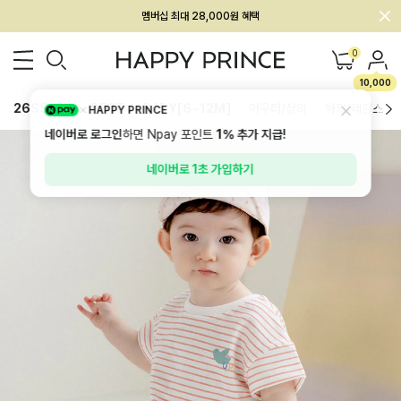
회원전용 아울렛, 가입하면 ~60% 할인!
멤버십 최대 28,000원 혜택
0
10,000
26SS 신상
BEST
BABY[6~12M]
아우터/상의
하의/레깅스
HAPPY PRINCE
네이버로 로그인
하면 Npay 포인트
1%
추가 지급!
네이버로 1초 가입하기