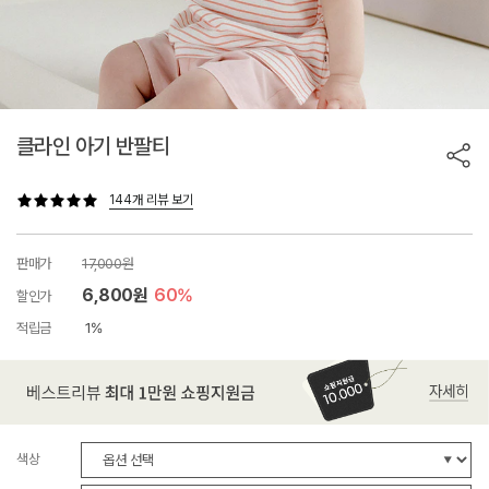
클라인 아기 반팔티
144개 리뷰 보기
판매가
17,000원
6,800원
60%
할인가
적립금
1%
색상