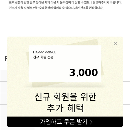
PRODUCT INFO
제품소재
Cotton 100%
색상
블루,오렌지
치수
6~12m(80),12~24m(90),24~36m(100),3~4Y(110)
제조자
(주)해피프린스
제조국
대한민국