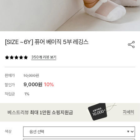
[SIZE ~6Y] 퓨어 베이직 5부 레깅스
350개 리뷰 보기
판매가
10,000원
9,000원
10%
할인가
적립금
1%
색상