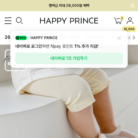
회원전용 아울렛, 가입하면 ~60% 할인!
멤버십 최대 28,000원 혜택
0
10,000
26SS 신상
BEST
BABY[6~12M]
아우터/상의
하의/레깅스
HAPPY PRINCE
네이버로 로그인
하면 Npay 포인트
1%
추가 지급!
네이버로 1초 가입하기