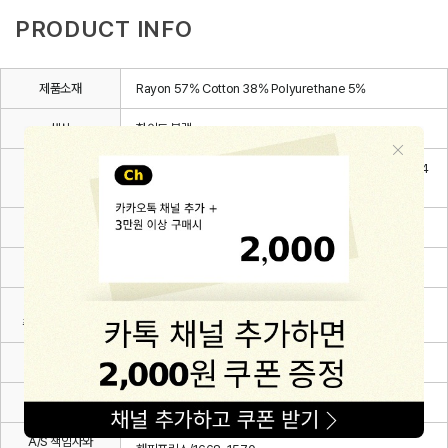
PRODUCT INFO
제품소재
Rayon 57% Cotton 38% Polyurethane 5%
색상
화이트,블랙
6~12m(80), 12~24m(90), 24~36m(100), 3~4Y(110), 4
치수
~5Y(120), 5~6Y(130)
제조자
(주)해피프린스
제조국
대한민국
세탁방법 및
상세설명 참조
취급시 주의사항
제조연월
2026.03.
품질보증기준
관련 법 및 소비자 분쟁해결 규정에 따름
A/S 책임자와