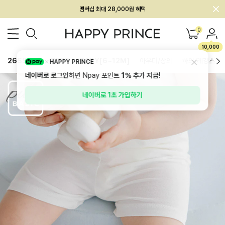
멤버십 최대 28,000원 혜택
0
10,000
26SS 신상
BEST
BABY[6~12M]
아우터/상의
하의/레깅스
HAPPY PRINCE
네이버로 로그인
하면 Npay 포인트
1%
추가 지급!
네이버로 1초 가입하기