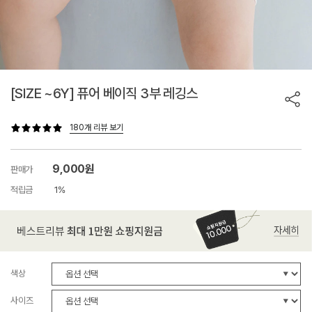
[SIZE ~6Y] 퓨어 베이직 3부 레깅스
180개 리뷰 보기
9,000원
판매가
적립금
1%
색상
사이즈