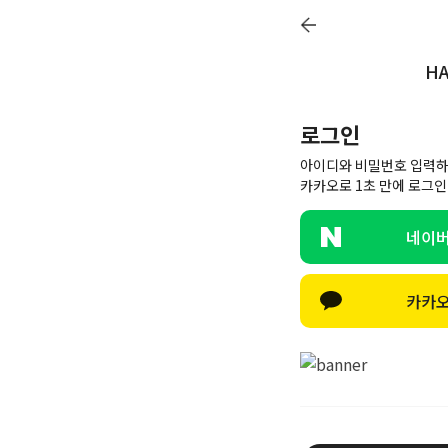
회원전용 아울
HA
멤버십
26SS 신상
BEST
BABY[6~12M]
아우터/상의
로그인
ACC
선물하기
COMMUNITY
아이디와 비밀번호 입력하
카카오로 1초 만에 로그인
네이버
카카오