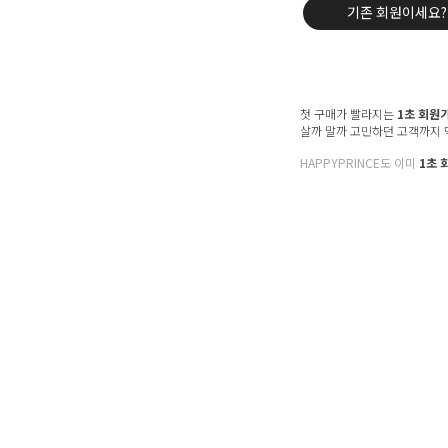
기존 회원이세요?
첫 구매가 빨라지는
1초 회원
살까 말까 고민하던 고객까지
HAPPYPRINCE도 이미
1초 