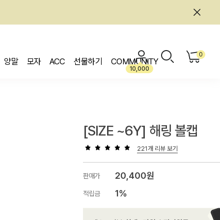
0
양말
모자
ACC
선물하기
COMMUNITY
10,000
[SIZE ~6Y] 해링 볼캡
221개 리뷰 보기
20,400원
판매가
1%
적립금