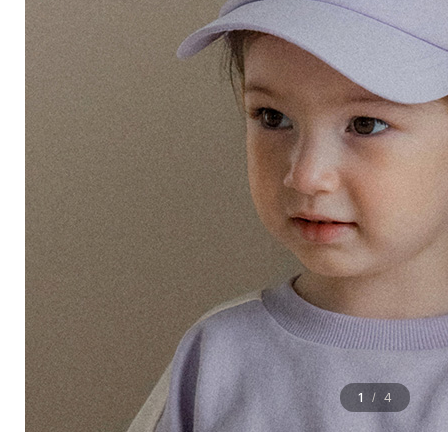
1
4
/