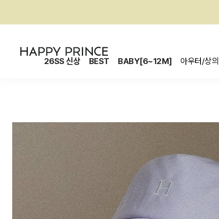
26SS 신상
BEST
BABY[6~12M]
아우터/상의