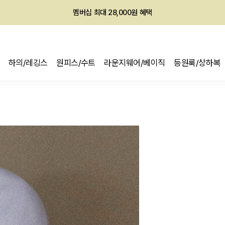
회원전용 아울렛, 가입하면 ~60% 할인!
멤버십 최대 28,000원 혜택
하의/레깅스
원피스/수트
라운지웨어/베이직
등원룩/상하복