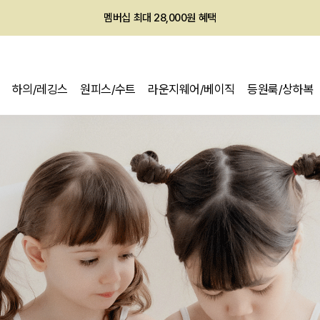
회원전용 아울렛, 가입하면 ~60% 할인!
멤버십 최대 28,000원 혜택
하의/레깅스
원피스/수트
라운지웨어/베이직
등원룩/상하복