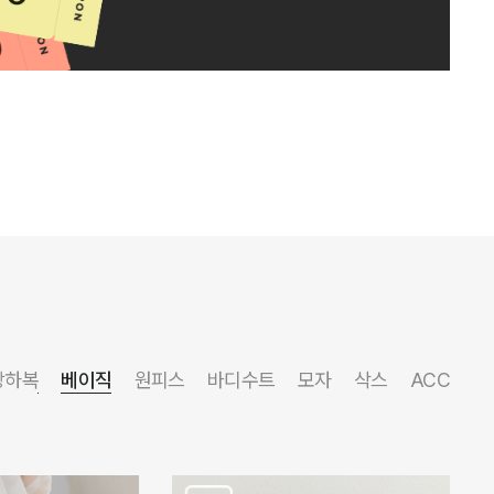
상하복
베이직
원피스
바디수트
모자
삭스
ACC