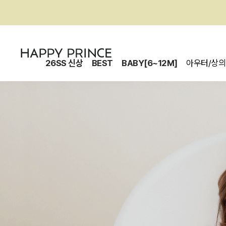
26SS 신상
BEST
BABY[6~12M]
아우터/상의