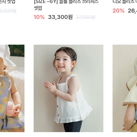
라운지 셋업
[SIZE ~6Y] 블룸 플리츠 쓰리피스
디오 플리츠 
셋업
20%
26
6,000원
10%
33,300원
37,000원