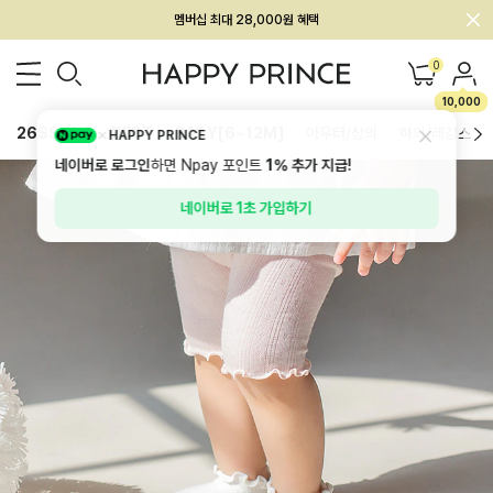
멤버십 최대 28,000원 혜택
0
10,000
26SS 신상
BEST
BABY[6~12M]
아우터/상의
하의/레깅스
HAPPY PRINCE
네이버로 로그인
하면 Npay 포인트
1%
추가 지급!
네이버로 1초 가입하기