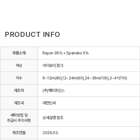
PRODUCT INFO
제품소재
Rayon 95% + Spandex 5%
색상
아이보리,핑크
치수
6~12m(80),12~24m(90),24~36m(100),3~4Y(110)
제조자
(주)해피프린스
제조국
대한민국
세탁방법 및
상세설명 참조
취급시 주의사항
제조연월
2026.03.