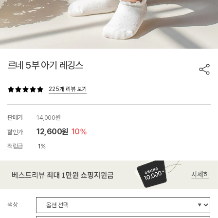
르네 5부 아기 레깅스
225개 리뷰 보기
판매가
14,000원
12,600원
10%
할인가
적립금
1%
색상