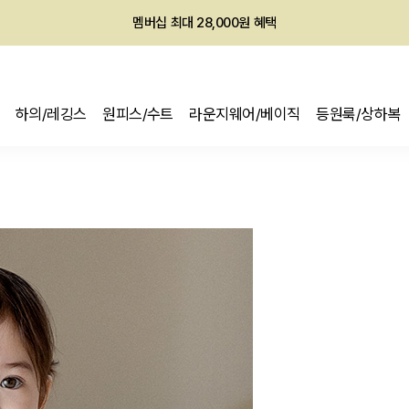
멤버십 최대 28,000원 혜택
회원전용 아울렛, 가입하면 ~60% 할인!
하의/레깅스
원피스/수트
라운지웨어/베이직
등원룩/상하복
멤버십 최대 28,000원 혜택