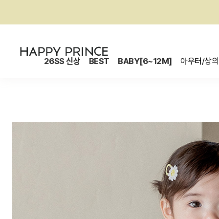
26SS 신상
BEST
BABY[6~12M]
아우터/상의