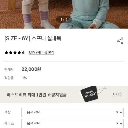
/
1
5
[SIZE ~6Y] 소프니 실내복
1,699개 리뷰 보기
22,000원
판매가
적립금
1%
색상
사이즈