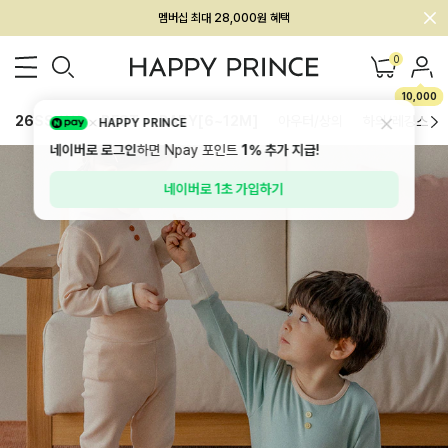
회원전용 아울렛, 가입하면 ~60% 할인!
멤버십 최대 28,000원 혜택
0
10,000
26SS 신상
BEST
BABY[6~12M]
아우터/상의
하의/레깅스
HAPPY PRINCE
네이버로 로그인
하면 Npay 포인트
1%
추가 지급!
네이버로 1초 가입하기