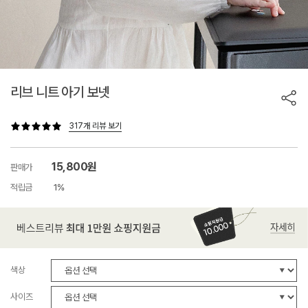
리브 니트 아기 보넷
317개 리뷰 보기
15,800원
판매가
적립금
1%
색상
사이즈