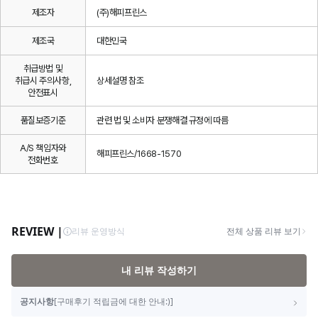
제조자
(주)해피프린스
제조국
대한민국
취급방법 및
취급시 주의사항,
상세설명 참조
안전표시
품질보증기준
관련 법 및 소비자 분쟁해결 규정에 따름
A/S 책임자와
해피프린스/1668-1570
전화번호