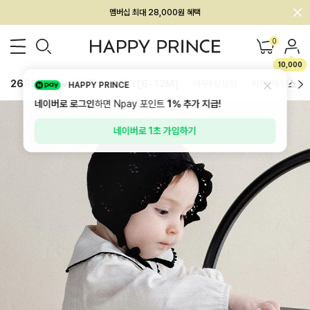
회원전용 아울렛, 가입하면 ~60% 할인!
멤버십 최대 28,000원 혜택
0
10,000
26SS 신상
BEST
BABY[6~12M]
아우터/상의
하의/레깅스
HAPPY PRINCE
네이버로 로그인
하면 Npay 포인트
1%
추가 지급!
네이버로 1초 가입하기