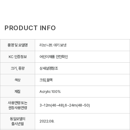
PRODUCT INFO
품명 및 모델명
리브 니트 아기 보넷
KC 인증정보
어린이제품 안전확인
크기, 중량
상세설명참조
색상
크림,블랙
재질
Acrylic 100%
사용연령 또는
3~12m(46~48),6~24m(48~50)
권장사용연령
동일모델의
2022.08.
출시년월