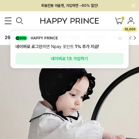
회원전용 아울렛, 가입하면 ~60% 할인!
멤버십 최대 28,000원 혜택
0
10,000
26SS 신상
BEST
BABY[6~12M]
아우터/상의
하의/레깅스
HAPPY PRINCE
네이버로 로그인
하면 Npay 포인트
1%
추가 지급!
네이버로 1초 가입하기