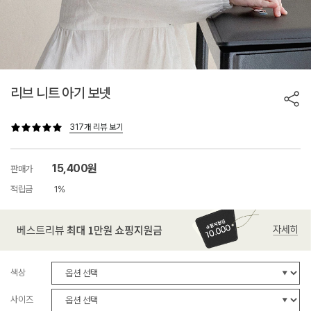
리브 니트 아기 보넷
317개 리뷰 보기
15,400원
판매가
적립금
1%
색상
사이즈