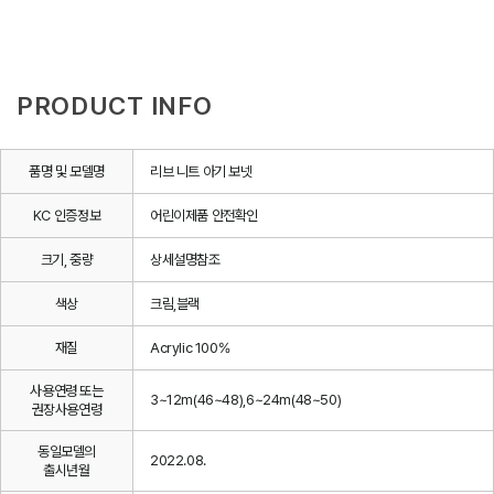
PRODUCT INFO
품명 및 모델명
리브 니트 아기 보넷
KC 인증정보
어린이제품 안전확인
크기, 중량
상세설명참조
색상
크림,블랙
재질
Acrylic 100%
사용연령 또는
3~12m(46~48),6~24m(48~50)
권장사용연령
동일모델의
2022.08.
출시년월