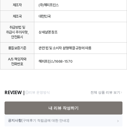
제조자
(주)해피프린스
제조국
대한민국
취급방법 및
취급시 주의사항,
상세설명 참조
안전표시
품질보증기준
관련 법 및 소비자 분쟁해결 규정에 따름
A/S 책임자와
해피프린스/1668-1570
전화번호