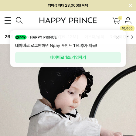
회원전용 아울렛, 가입하면 ~60% 할인!
멤버십 최대 28,000원 혜택
0
10,000
26SS 신상
BEST
BABY[6~12M]
아우터/상의
하의/레깅스
HAPPY PRINCE
네이버로 로그인
하면 Npay 포인트
1%
추가 지급!
네이버로 1초 가입하기