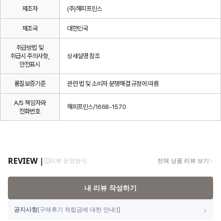
제조자
(주)해피프린스
제조국
대한민국
취급방법 및
취급시 주의사항,
상세설명 참조
안전표시
품질보증기준
관련 법 및 소비자 분쟁해결 규정에 따름
A/S 책임자와
해피프린스/1668-1570
전화번호