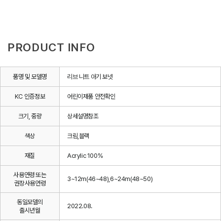
PRODUCT INFO
품명 및 모델명
리브 니트 아기 보넷
KC 인증정보
어린이제품 안전확인
크기, 중량
상세설명참조
색상
크림,블랙
재질
Acrylic 100%
사용연령 또는
3~12m(46~48),6~24m(48~50)
권장사용연령
동일모델의
2022.08.
출시년월