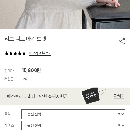
리브 니트 아기 보넷
317개 리뷰 보기
15,800원
판매가
적립금
1%
색상
사이즈