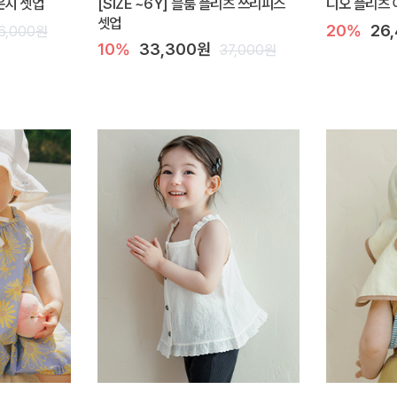
라운지 셋업
[SIZE ~6Y] 블룸 플리츠 쓰리피스
디오 플리츠 
셋업
20%
26
6,000원
10%
33,300원
37,000원