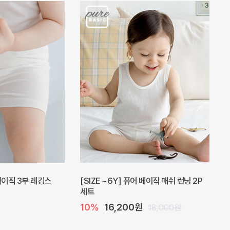
 베이직 3부 레깅스
[SIZE ~6Y] 퓨어 베이직 매쉬 런닝 2P
세트
10%
16,200원
18,000원