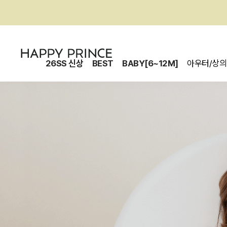
26SS 신상
BEST
BABY[6~12M]
아우터/상의