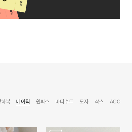
상하복
베이직
원피스
바디수트
모자
삭스
ACC