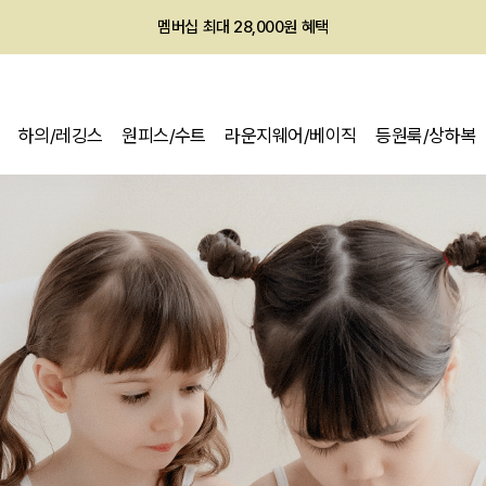
회원전용 아울렛, 가입하면 ~60% 할인!
멤버십 최대 28,000원 혜택
하의/레깅스
원피스/수트
라운지웨어/베이직
등원룩/상하복