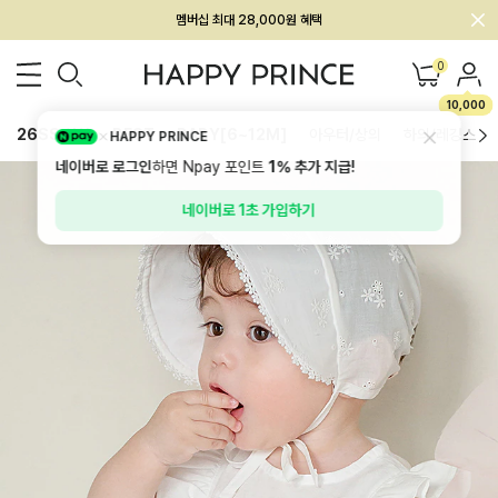
멤버십 최대 28,000원 혜택
0
10,000
26SS 신상
BEST
BABY[6~12M]
아우터/상의
하의/레깅스
HAPPY PRINCE
네이버로 로그인
하면 Npay 포인트
1%
추가 지급!
네이버로 1초 가입하기