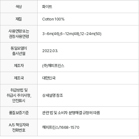
색상
화이트
재질
Cotton 100%
사용연령 또는
3~6m(46),6~12m(48),12~24m(50)
권장사용연령
동일모델의
2022.03.
출시년월
제조자
(주)해피프린스
제조국
대한민국
취급방법 및
취급시 주의사항,
상세설명 참조
안전표시
품질보증기준
관련 법 및 소비자 분쟁해결 규정에 따름
A/S 책임자와
해피프린스/1668-1570
전화번호