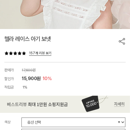
헬라 레이스 아기 보넷
157개 리뷰 보기
판매가
17,600원
15,900원
10%
할인가
적립금
1%
색상