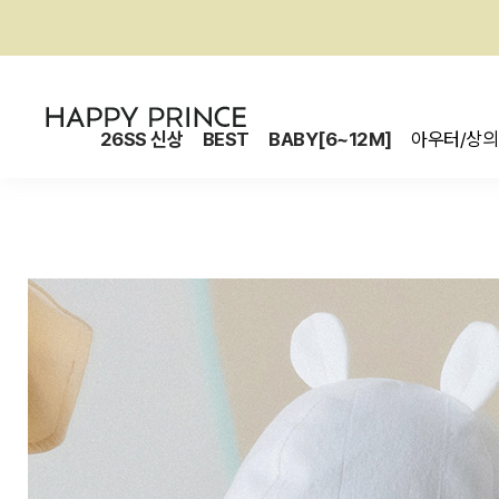
26SS 신상
BEST
BABY[6~12M]
아우터/상의