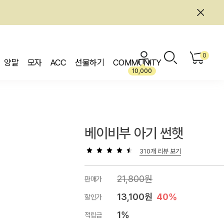
0
양말
모자
ACC
선물하기
COMMUNITY
10,000
베이비부 아기 썬햇
310개 리뷰 보기
21,800원
판매가
13,100원
40%
할인가
1%
적립금