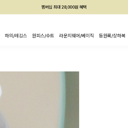
멤버십 최대 28,000원 혜택
회원전용 아울렛, 가입하면 ~60% 할인!
멤버십 최대 28,000원 혜택
하의/레깅스
원피스/수트
라운지웨어/베이직
등원룩/상하복