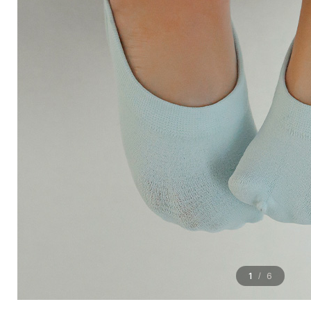
1
6
/