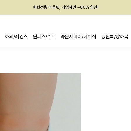
회원전용 아울렛, 가입하면 ~60% 할인!
멤버십 최대 28,000원 혜택
하의/레깅스
원피스/수트
라운지웨어/베이직
등원룩/상하복