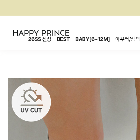
26SS 신상
BEST
BABY[6~12M]
아우터/상의