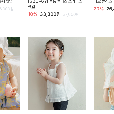
라운지 셋업
[SIZE ~6Y] 블룸 플리츠 쓰리피스
디오 플리츠 
셋업
20%
26
6,000원
10%
33,300원
37,000원