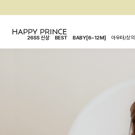
26SS 신상
BEST
BABY[6~12M]
아우터/상의