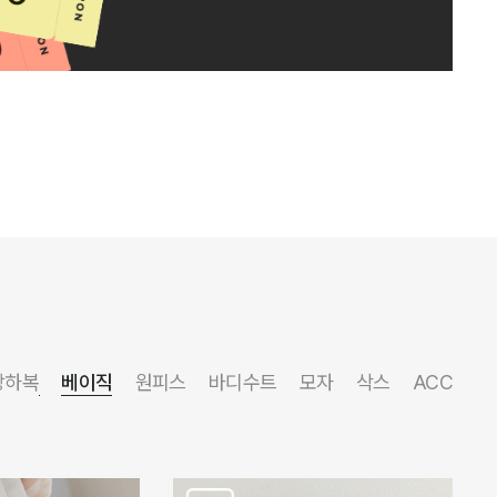
상하복
베이직
원피스
바디수트
모자
삭스
ACC