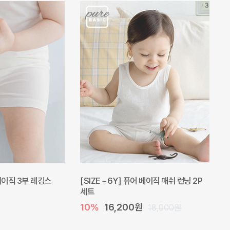
 베이직 3부 레깅스
[SIZE ~6Y] 퓨어 베이직 매쉬 런닝 2P
세트
10%
16,200원
18,000원