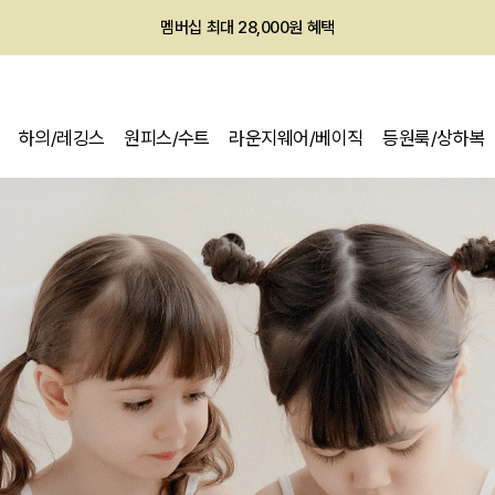
회원전용 아울렛, 가입하면 ~60% 할인!
멤버십 최대 28,000원 혜택
하의/레깅스
원피스/수트
라운지웨어/베이직
등원룩/상하복