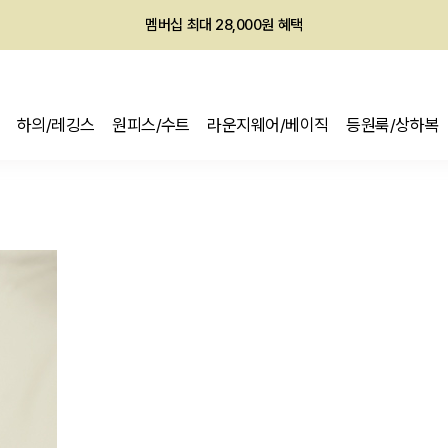
멤버십 최대 28,000원 혜택
하의/레깅스
원피스/수트
라운지웨어/베이직
등원룩/상하복