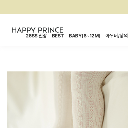
26SS 신상
BEST
BABY[6~12M]
아우터/상의