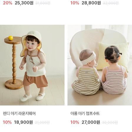
20%
25,300원
10%
28,800원
31,600원
32,000원
렌디 아기 라운지웨어
아롬 아기 점프수트
10%
18,900원
10%
27,000원
21,000원
30,000원