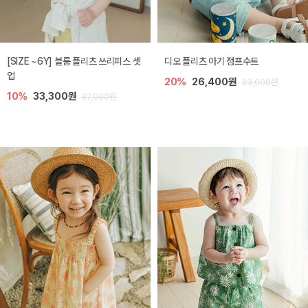
[SIZE ~6Y] 블룸 플리츠 쓰리피스 셋
디오 플리츠 아기 점프수트
업
20%
26,400원
33,000원
10%
33,300원
37,000원