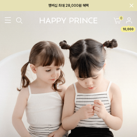
회원전용 아울렛, 가입하면 ~60% 할인!
멤버십 최대 28,000원 혜택
0
10,000
26SS 신상
BEST
BABY[6~12M]
아우터/상의
하의/레깅스