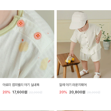
아로미 컴피벨리 아기 실내복
알레 아기 라운지웨어
20%
17,600원
20%
20,800원
22,000원
26,000원