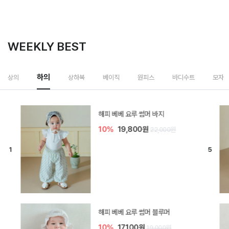
WEEKLY BEST
하의
상의
상하복
베이직
원피스
바디수트
모자
[SIZE ~6Y] 델린 린넨 바지
10%
21,600원
24,000원
듀이 아기 바지
10%
17,100원
19,000원