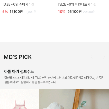
디건
밀라 아기 점프수트
밀라 아기 셋업
10%
30,600원
20%
35,200원
0원
34,000원
44,00
MD’S P!CK
아롬 아기 점프수트
컬러별 스트라이프 패턴이 돋보이면서 하단에 트임 스냅으로 실용성을 더해주고, 단독은
물론 이너로도 활용하기 좋은 점프수트입니다.