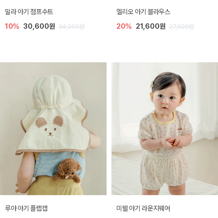
밀라 아기 점프수트
엘리오 아기 블라우스
10%
30,600원
20%
21,600원
34,000원
27,000원
루야 아기 플랩캡
미렐 아기 라운지웨어