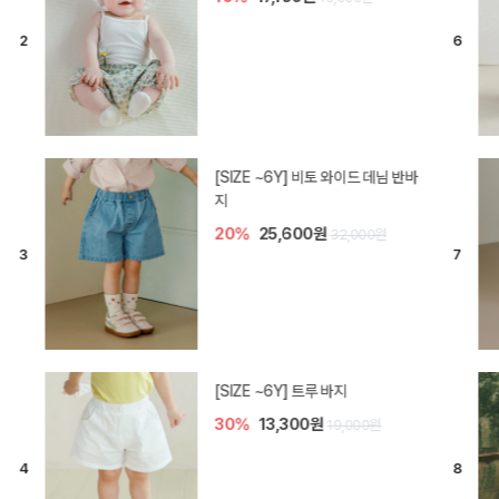
[SIZE ~6Y] 라핀 카프리 팬츠
30%
14,700원
21,000원
엘로디 니트 아기 바지
20%
16,000원
20,000원