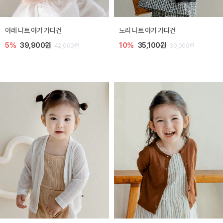
[SIZE ~6Y] 로메이 라운지 셋업
밀라 아기 원피스
10%
23,400원
20%
27,200원
0원
26,000원
34,00