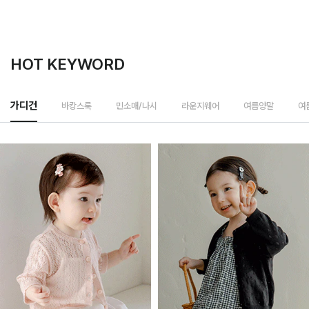
HOT KEYWORD
바캉스룩
가디건
민소매/나시
라운지웨어
여름양말
여