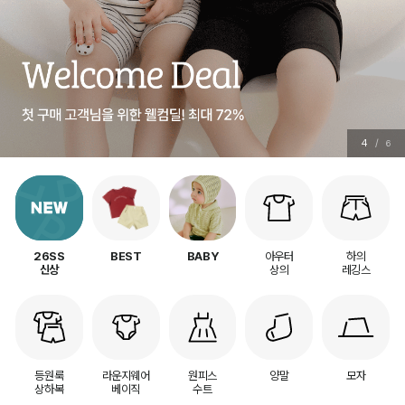
4
/
6
아우터
하의
26SS
BEST
BABY
상의
레깅스
신상
등원룩
라운지웨어
원피스
양말
모자
상하복
베이직
수트