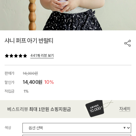
/
1
4
샤니 퍼프 아기 반팔티
441개 리뷰 보기
판매가
16,000원
14,400원
10%
할인가
적립금
1%
색상