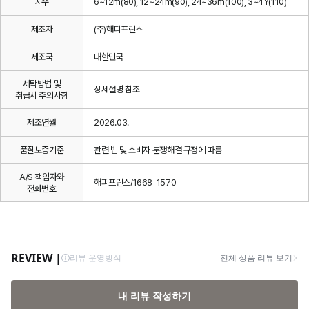
치수
6~12m(80), 12~24m(90), 24~36m(100), 3~4Y(110)
제조자
(주)해피프린스
제조국
대한민국
세탁방법 및
상세설명 참조
취급시 주의사항
제조연월
2026.03.
품질보증기준
관련 법 및 소비자 분쟁해결 규정에 따름
A/S 책임자와
해피프린스/1668-1570
전화번호