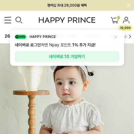
회원전용 아울렛, 가입하면 ~60% 할인!
멤버십 최대 28,000원 혜택
0
10,000
26SS 신상
BEST
BABY[6~12M]
아우터/상의
하의/레깅스
HAPPY PRINCE
네이버로 로그인
하면 Npay 포인트
1%
추가 지급!
네이버로 1초 가입하기