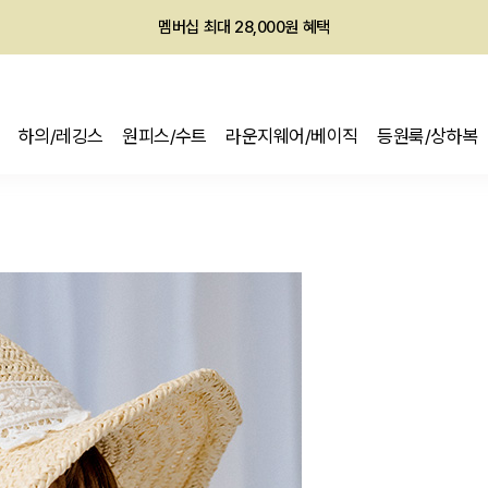
회원전용 아울렛, 가입하면 ~60% 할인!
멤버십 최대 28,000원 혜택
하의/레깅스
원피스/수트
라운지웨어/베이직
등원룩/상하복