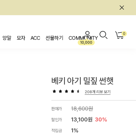
0
양말
모자
ACC
선물하기
COMMUNITY
10,000
베키 아기 밀짚 썬햇
208개 리뷰 보기
18,600원
판매가
13,100원
30%
할인가
1%
적립금