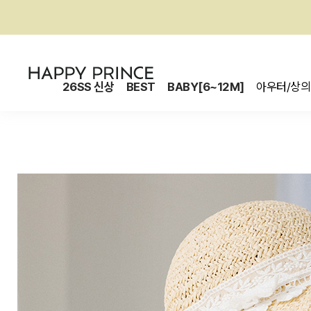
26SS 신상
BEST
BABY[6~12M]
아우터/상의