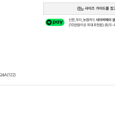
사이즈 가이드를 참
신한,우리,농협카드
네이버페이 결
(10만원이상 최대 8천원) (8/5~8
Q&A(122)