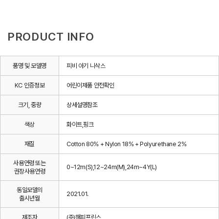
PRODUCT INFO
품명 및 모델명
피비 아기 니삭스
KC 인증정보
어린이제품 안전확인
크기, 중량
상세설명참조
색상
화이트,핑크
재질
Cotton 80% + Nylon 18% + Polyurethane 2%
사용연령 또는
0~12m(S),12~24m(M),24m~4Y(L)
권장사용연령
동일모델의
2021.01.
출시년월
제조자
(주)해피프린스