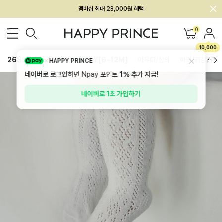
멤버십 최대 28,000원 혜택
0
10,000
26SS 신상
BEST
BABY[6~12M]
아우터/상의
하의/레깅스
HAPPY PRINCE
네이버로 로그인
하면 Npay 포인트
1%
추가 지급!
네이버로 1초 가입하기