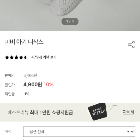
/
1
4
피비 아기 니삭스
479개 리뷰 보기
판매가
5,400원
4,900원
10%
할인가
적립금
1%
색상