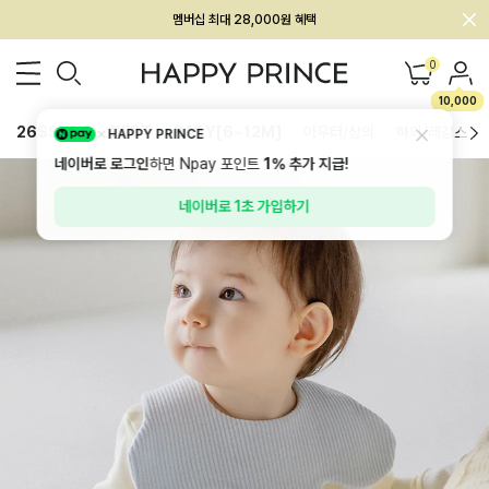
회원전용 아울렛, 가입하면 ~60% 할인!
멤버십 최대 28,000원 혜택
0
10,000
26SS 신상
BEST
BABY[6~12M]
아우터/상의
하의/레깅스
HAPPY PRINCE
네이버로 로그인
하면 Npay 포인트
1%
추가 지급!
네이버로 1초 가입하기