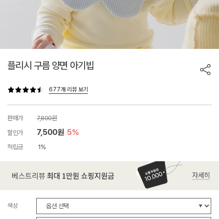
플리시 구름 양면 아기빕
677개 리뷰 보기
판매가
7,800원
7,500원
5%
할인가
적립금
1%
색상