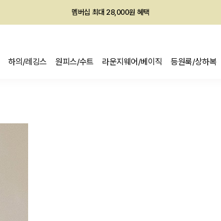
회원전용 아울렛, 가입하면 ~60% 할인!
멤버십 최대 28,000원 혜택
하의/레깅스
원피스/수트
라운지웨어/베이직
등원룩/상하복