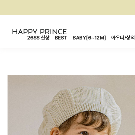
26SS 신상
BEST
BABY[6~12M]
아우터/상의