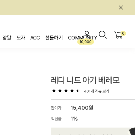
0
양말
모자
ACC
선물하기
COMMUNITY
10,000
레디 니트 아기 베레모
401개 리뷰 보기
15,400원
판매가
1%
적립금