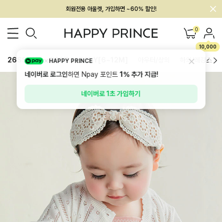
회원전용 아울렛, 가입하면 ~60% 할인!
멤버십 최대 28,000원 혜택
0
10,000
26SS 신상
BEST
BABY[6~12M]
아우터/상의
하의/레깅스
HAPPY PRINCE
네이버로 로그인
하면 Npay 포인트
1%
추가 지급!
네이버로 1초 가입하기