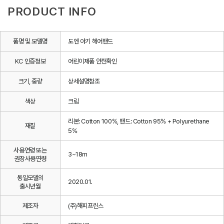
PRODUCT INFO
품명 및 모델명
도엔 아기 헤어밴드
KC 인증정보
어린이제품 안전확인
크기, 중량
상세설명참조
색상
크림
리본: Cotton 100%, 밴드: Cotton 95% + Polyurethane
재질
5%
사용연령 또는
3~18m
권장사용연령
동일모델의
2020.01.
출시년월
제조자
(주)해피프린스