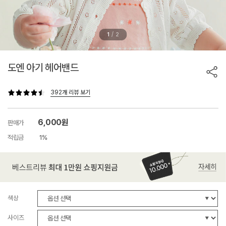
/
1
2
도엔 아기 헤어밴드
392개 리뷰 보기
6,000원
판매가
적립금
1%
색상
사이즈