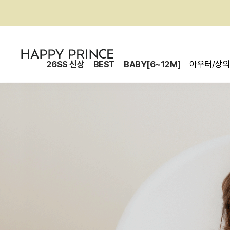
26SS 신상
BEST
BABY[6~12M]
아우터/상의