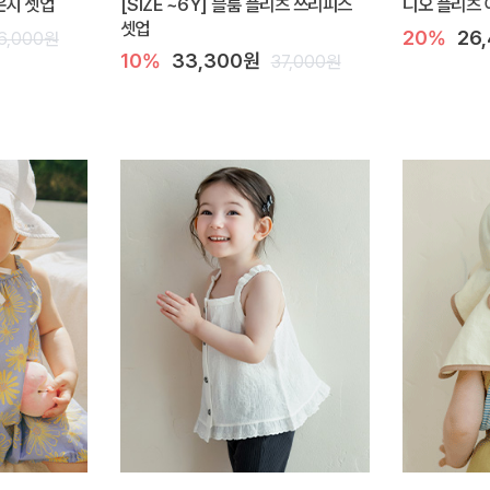
라운지 셋업
[SIZE ~6Y] 블룸 플리츠 쓰리피스
디오 플리츠 
셋업
20%
26
6,000원
10%
33,300원
37,000원