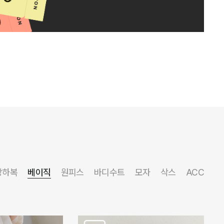
상하복
베이직
원피스
바디수트
모자
삭스
ACC