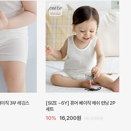
 베이직 3부 레깅스
[SIZE ~6Y] 퓨어 베이직 매쉬 런닝 2P
세트
10%
16,200원
18,000원