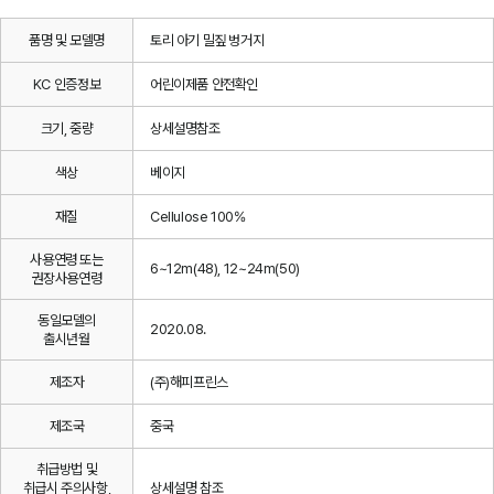
품명 및 모델명
토리 아기 밀짚 벙거지
KC 인증정보
어린이제품 안전확인
크기, 중량
상세설명참조
색상
베이지
재질
Cellulose 100%
사용연령 또는
6~12m(48), 12~24m(50)
권장사용연령
동일모델의
2020.08.
출시년월
제조자
(주)해피프린스
제조국
중국
취급방법 및
취급시 주의사항,
상세설명 참조