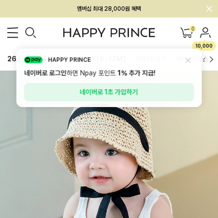
회원전용 아울렛, 가입하면 ~60% 할인!
멤버십 최대 28,000원 혜택
0
10,000
26SS 신상
BEST
BABY[6~12M]
아우터/상의
하의/레깅스
HAPPY PRINCE
네이버로 로그인
하면 Npay 포인트
1%
추가 지급!
네이버로 1초 가입하기