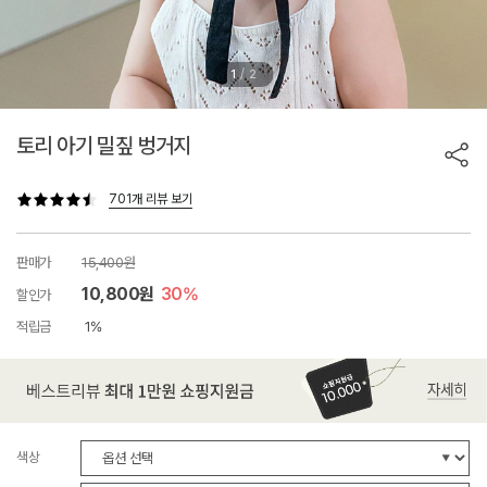
/
1
2
토리 아기 밀짚 벙거지
701개 리뷰 보기
판매가
15,400원
10,800원
30%
할인가
적립금
1%
색상