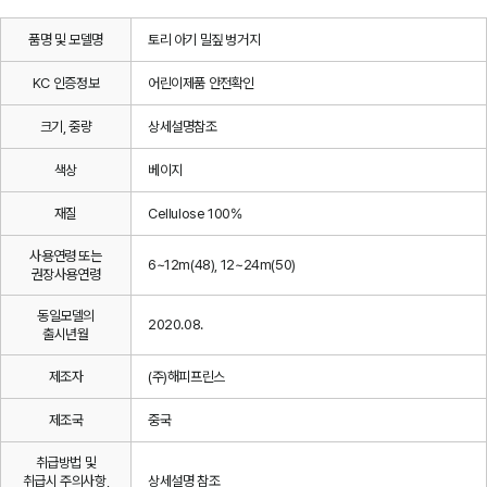
품명 및 모델명
토리 아기 밀짚 벙거지
KC 인증정보
어린이제품 안전확인
크기, 중량
상세설명참조
색상
베이지
재질
Cellulose 100%
사용연령 또는
6~12m(48), 12~24m(50)
권장사용연령
동일모델의
2020.08.
출시년월
제조자
(주)해피프린스
제조국
중국
취급방법 및
취급시 주의사항,
상세설명 참조