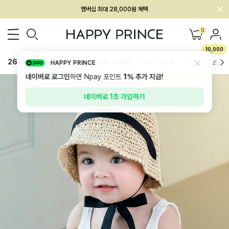
회원전용 아울렛, 가입하면 ~60% 할인!
멤버십 최대 28,000원 혜택
0
10,000
26SS 신상
BEST
BABY[6~12M]
아우터/상의
하의/레깅스
HAPPY PRINCE
네이버로 로그인
하면 Npay 포인트
1%
추가 지급!
네이버로 1초 가입하기