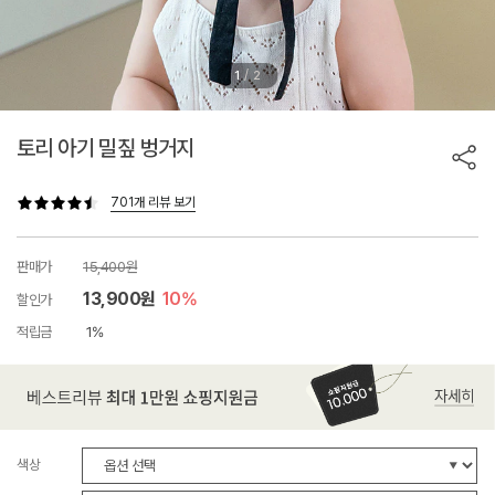
/
1
2
토리 아기 밀짚 벙거지
701개 리뷰 보기
판매가
15,400원
13,900원
10%
할인가
적립금
1%
색상