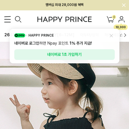
회원전용 아울렛, 가입하면 ~60% 할인!
멤버십 최대 28,000원 혜택
0
10,000
26SS 신상
BEST
BABY[6~12M]
아우터/상의
하의/레깅스
HAPPY PRINCE
네이버로 로그인
하면 Npay 포인트
1%
추가 지급!
네이버로 1초 가입하기