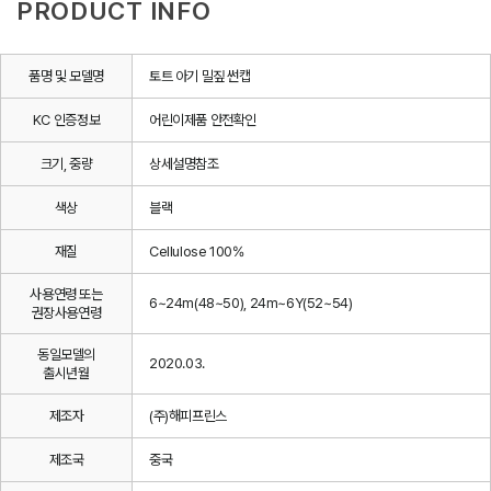
PRODUCT INFO
품명 및 모델명
토트 아기 밀짚 썬캡
KC 인증정보
어린이제품 안전확인
크기, 중량
상세설명참조
색상
블랙
재질
Cellulose 100%
사용연령 또는
6~24m(48~50), 24m~6Y(52~54)
권장사용연령
동일모델의
2020.03.
출시년월
제조자
(주)해피프린스
제조국
중국