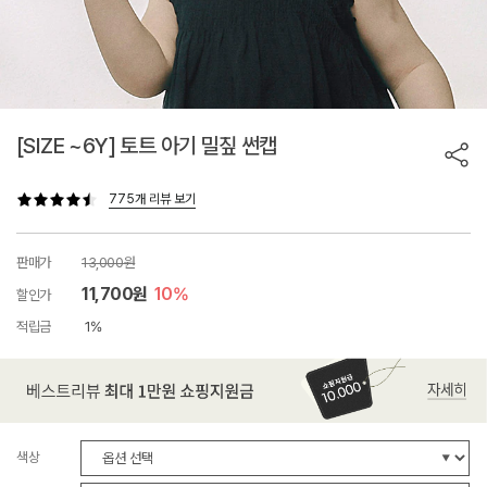
[SIZE ~6Y] 토트 아기 밀짚 썬캡
775개 리뷰 보기
판매가
13,000원
11,700원
10%
할인가
적립금
1%
색상