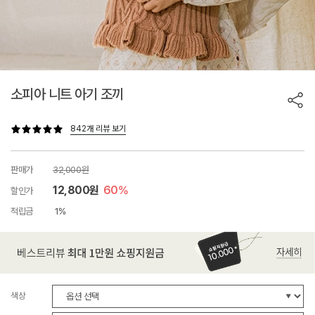
소피아 니트 아기 조끼
842개 리뷰 보기
판매가
32,000원
12,800원
60%
할인가
적립금
1%
색상