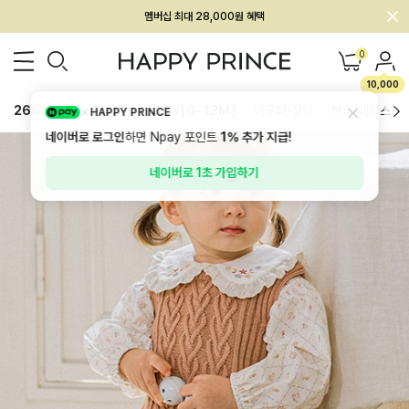
회원전용 아울렛, 가입하면 ~60% 할인!
멤버십 최대 28,000원 혜택
0
10,000
26SS 신상
BEST
BABY[6~12M]
아우터/상의
하의/레깅스
HAPPY PRINCE
네이버로 로그인
하면 Npay 포인트
1%
추가 지급!
네이버로 1초 가입하기