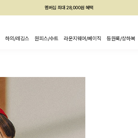
회원전용 아울렛, 가입하면 ~60% 할인!
멤버십 최대 28,000원 혜택
하의/레깅스
원피스/수트
라운지웨어/베이직
등원룩/상하복