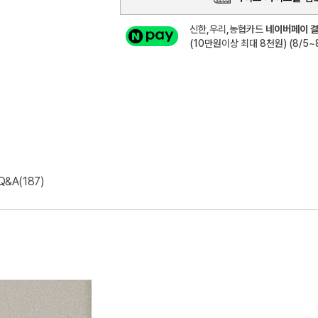
신한,우리,농협카드
네이버페이 결
(10만원이상 최대 8천원) (8/5~8
Q&A(187)