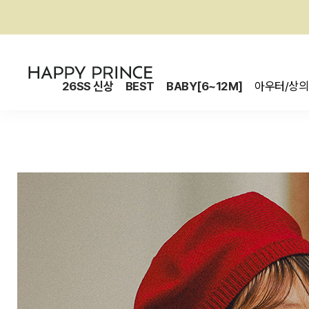
26SS 신상
BEST
BABY[6~12M]
아우터/상의