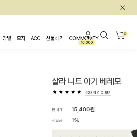
0
양말
모자
ACC
선물하기
COMMUNITY
10,000
살라 니트 아기 베레모
623개 리뷰 보기
15,400원
판매가
1%
적립금