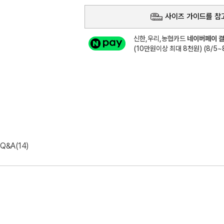
사이즈 가이드를 참
신한,우리,농협카드
네이버페이 결
(10만원이상 최대 8천원) (8/5~8
Q&A(14)