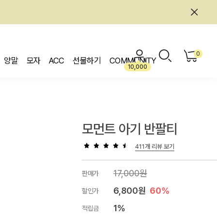
0
양말
모자
ACC
선물하기
COMMUNITY
10,000
모먼트 아기 반팔티
411개 리뷰 보기
17,000원
판매가
6,800원
60%
할인가
1%
적립금