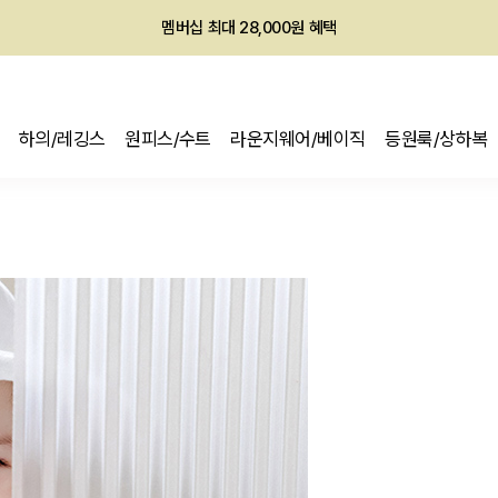
회원전용 아울렛, 가입하면 ~60% 할인!
멤버십 최대 28,000원 혜택
하의/레깅스
원피스/수트
라운지웨어/베이직
등원룩/상하복