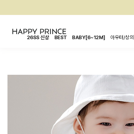
26SS 신상
BEST
BABY[6~12M]
아우터/상의