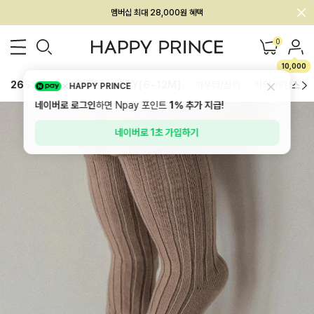
회원전용 아울렛, 가입하면 ~60% 할인!
멤버십 최대 28,000원 혜택
0
10,000
26SS 신상
BEST
BABY[6~12M]
아우터/상의
하의/레깅스
HAPPY PRINCE
네이버로 로그인
하면 Npay 포인트
1%
추가 지급!
네이버로 1초 가입하기