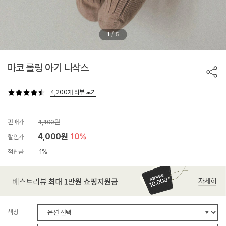
/
1
5
마코 롤링 아기 니삭스
4,200개 리뷰 보기
판매가
4,400원
4,000원
10%
할인가
적립금
1%
색상