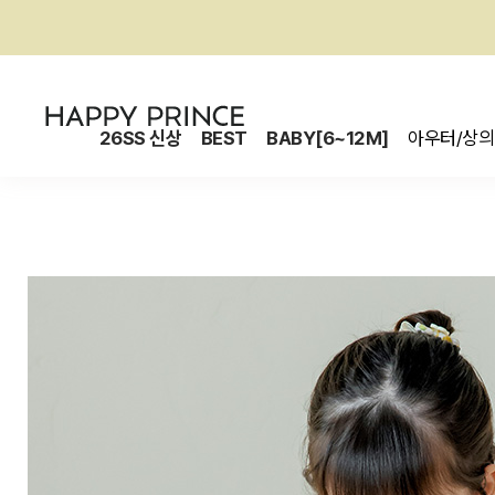
26SS 신상
BEST
BABY[6~12M]
아우터/상의