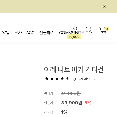
0
양말
모자
ACC
선물하기
COMMUNITY
10,000
아레 니트 아기 가디건
1,132개 리뷰 보기
42,000원
판매가
39,900원
5%
할인가
1%
적립금