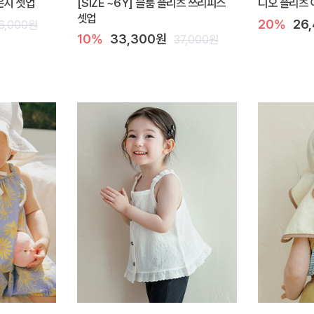
라운지 셋업
[SIZE ~6Y] 블룸 플리츠 쓰리피스
디오 플리츠 
셋업
20%
26
6,000원
10%
33,300원
37,000원