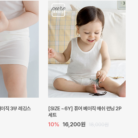
 베이직 3부 레깅스
[SIZE ~6Y] 퓨어 베이직 매쉬 런닝 2P
세트
10%
16,200원
18,000원