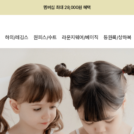
회원전용 아울렛, 가입하면 ~60% 할인!
멤버십 최대 28,000원 혜택
하의/레깅스
원피스/수트
라운지웨어/베이직
등원룩/상하복