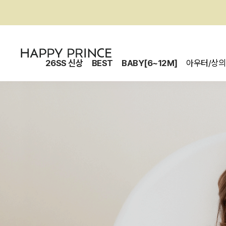
26SS 신상
BEST
BABY[6~12M]
아우터/상의