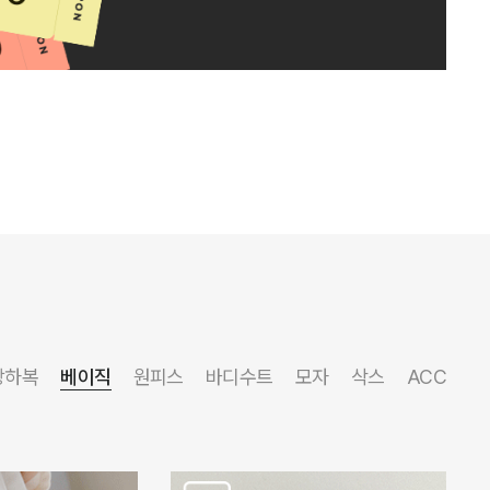
상하복
베이직
원피스
바디수트
모자
삭스
ACC