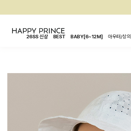
26SS 신상
BEST
BABY[6~12M]
아우터/상의