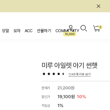
0
양말
모자
ACC
선물하기
COMMUNITY
10,000
미루 아일렛 아기 썬햇
1,145개 리뷰 보기
21,200원
판매가
19,100원
10%
할인가
1%
적립금