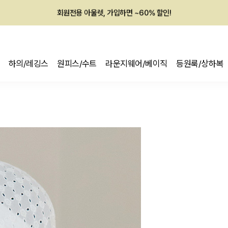
회원전용 아울렛, 가입하면 ~60% 할인!
멤버십 최대 28,000원 혜택
하의/레깅스
원피스/수트
라운지웨어/베이직
등원룩/상하복