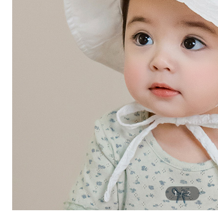
1
2
/