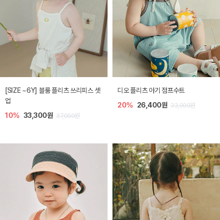
[SIZE ~6Y] 블룸 플리츠 쓰리피스 셋
디오 플리츠 아기 점프수트
업
20%
26,400원
33,000원
10%
33,300원
37,000원