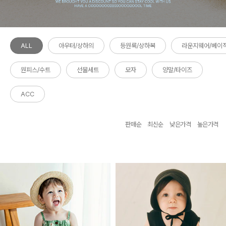
ALL
아우터/상하의
등원룩/상하복
라운지웨어/베이
원피스/수트
선물세트
모자
양말/타이즈
ACC
판매순
최신순
낮은가격
높은가격