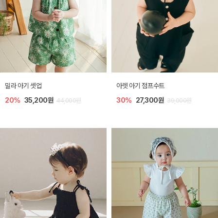
밀라 아기 셋업
아렛 아기 점프수트
20%
35,200원
30%
27,300원
44,000원
39,000원