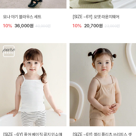
모나 아기 블라우스 세트
[SIZE ~6Y] 오뎃 라운지웨어
10%
36,000원
10%
20,700원
40,000원
23,000원
[SIZE ~6Y] 퓨어 베이직 골지 민소매
[SIZE ~6Y] 셸리 플리츠 쓰리피스 셋