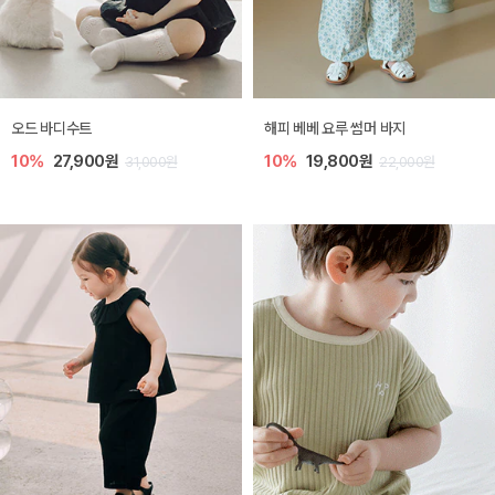
오드 바디수트
해피 베베 요루 썸머 바지
10%
27,900원
10%
19,800원
31,000원
22,000원