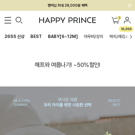
멤버십 최대 28,000원 혜택
0
10,000
26SS 신상
BEST
BABY[6~12M]
아우터/상의
하의/레깅스
해프와 여름나기! ~50%할인!